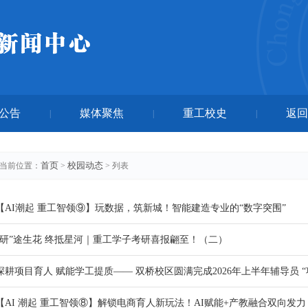
公告
媒体聚焦
重工校史
返回
|
|
|
首页
校园动态
当前位置：
>
> 列表
【AI潮起 重工智领⑨】玩数据，筑新城！智能建造专业的“数字突围”
“研”途生花 终抵星河｜重工学子考研喜报翩至！（二）
深耕项目育人 赋能学工提质—— 双桥校区圆满完成2026年上半年辅导员 
【AI 潮起 重工智领⑧】解锁电商育人新玩法！AI赋能+产教融合双向发力