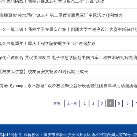
筑牢思想防线！我校开展2026年意识形态工作“五说”活动
“青联聚智 校地同行”2026年第二季度青联思享汇主题活动顺利举办
一金一银二铜！我校学子在重庆市第十四届大学生程序设计大赛中斩获佳
真金白银重奖！重庆工程学院护航学子“研”途追梦路
深化产教融合 共促协同发展 电子信息学院赴中国汽车工程技术研究院走
【校友大讲堂】校友黄安文畅谈AI时代就业成长
“青春飞young，永不散场” 双桥校区毕业音乐晚会暨社团嘉年华活动圆满
4
首页
上一页
1
2
3
5
6
7
号招生 双桥校区：重庆市双桥经济技术开发区通桥街道西湖大道76号 咨询热线：023-