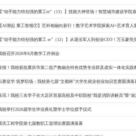
【“动手能力特别强的重工er”（13）】技能大神登场！智慧城市建设学院袁
【AI潮起 重工智领⑦】艺科相融向新行！数字艺术学院探索AI+艺术育人
【“动手能力特别强的重工 er”（12）】从退伍军人到创业CEO！万玉豪
我校召开2026年6月教学工作例会
喜报！我校获批重庆市第二批产教融合特色优势专业群及虚实一体化实践
以赛促学 筑梦职场：我校第七届“文都杯”大学生就业创业知识竞赛圆满落
喜讯！我校三名学子在大足区首届高校及中职院校“我是消防讲解员”暨“渝
我校举行2026届学生毕业典礼暨学士学位授予仪式
重庆工程学院第七届教职工篮球比赛圆满落幕