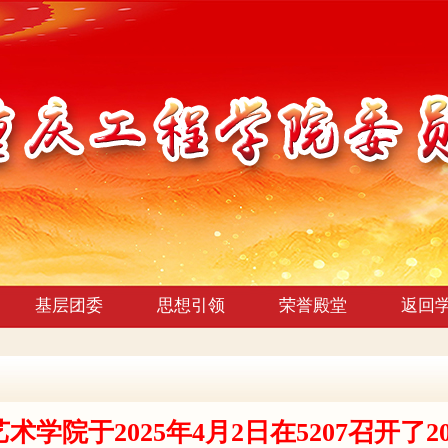
基层团委
思想引领
荣誉殿堂
返回
术学院于2025年4月2日在5207召开了2