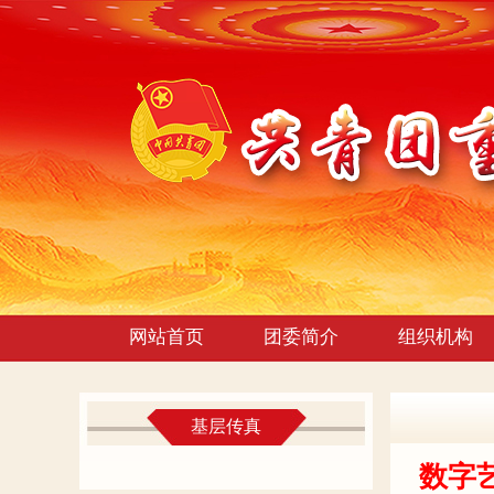
网站首页
团委简介
组织机构
基层传真
数字艺