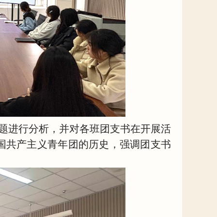
题进行分析，并对各班团支书在开展活
国共产主义青年团的历史，强调团支书