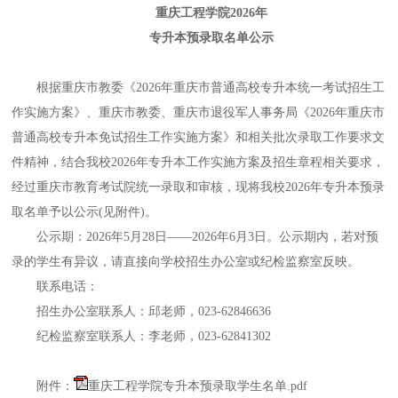
重庆工程学院2026年
专升本预录取名单公示
根据重庆市教委《
2026
年重庆市普通高校专升本统一考试招生工
作实施方案》、重庆市教委、重庆市退役军人事务局《
2026
年重庆市
普通高校专升本免试招生工作实施方案》和相关批次录取工作要求文
件精神，结合我校
2026
年专升本工作实施方案及招生章程相关要求，
经过重庆市教育考试院统一录取和审核，现将我校
2026
年专升本预录
取名单予以公示
(
见附件
)
。
公示期：
2026
年
5
月
28
日——
2026
年
6
月
3
日。公示期内，若对预
录的学生有异议，请直接向学校招生办公室或纪检监察室反映。
联系电话：
招生办公室联系人：邱老师，
023-62846636
纪检监察室联系人：李老师，
023-62841302
附件：
重庆工程学院专升本预录取学生名单.pdf