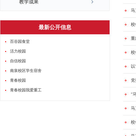
教学成果
马
校
最新公开信息
重
百谷园食堂
活力校园
校
自信校园
以
南泉校区学生宿舍
青春校园
党
青春校园我爱重工
“
马
校