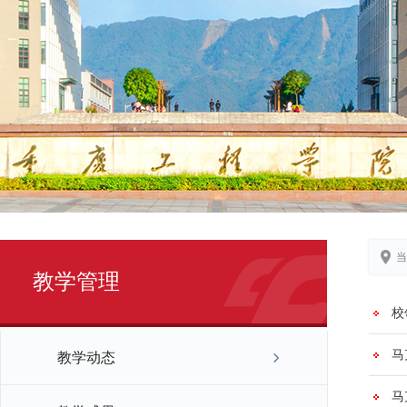
当
教学管理
校
马
教学动态
马