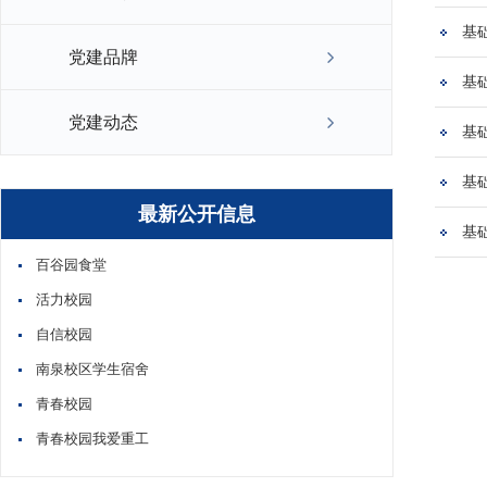
基
党建品牌
基
党建动态
基
基
最新公开信息
基
百谷园食堂
活力校园
自信校园
南泉校区学生宿舍
青春校园
青春校园我爱重工